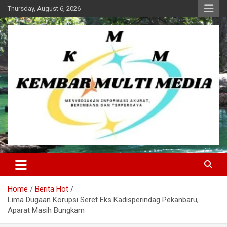
Skip
Thursday, August 6, 2026
to
content
Kembar Multi Media
Home
Berita Hot
Lima Dugaan Korupsi Seret Eks Kadisperindag Pekanbaru,
Aparat Masih Bungkam