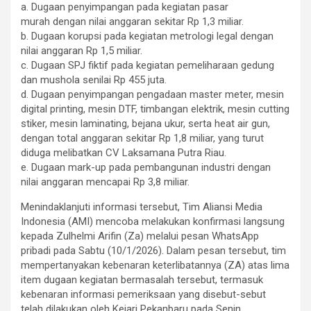
a. Dugaan penyimpangan pada kegiatan pasar
murah dengan nilai anggaran sekitar Rp 1,3 miliar.
b. Dugaan korupsi pada kegiatan metrologi legal dengan
nilai anggaran Rp 1,5 miliar.
c. Dugaan SPJ fiktif pada kegiatan pemeliharaan gedung
dan mushola senilai Rp 455 juta.
d. Dugaan penyimpangan pengadaan master meter, mesin
digital printing, mesin DTF, timbangan elektrik, mesin cutting
stiker, mesin laminating, bejana ukur, serta heat air gun,
dengan total anggaran sekitar Rp 1,8 miliar, yang turut
diduga melibatkan CV Laksamana Putra Riau.
e. Dugaan mark-up pada pembangunan industri dengan
nilai anggaran mencapai Rp 3,8 miliar.
Menindaklanjuti informasi tersebut, Tim Aliansi Media
Indonesia (AMI) mencoba melakukan konfirmasi langsung
kepada Zulhelmi Arifin (Za) melalui pesan WhatsApp
pribadi pada Sabtu (10/1/2026). Dalam pesan tersebut, tim
mempertanyakan kebenaran keterlibatannya (ZA) atas lima
item dugaan kegiatan bermasalah tersebut, termasuk
kebenaran informasi pemeriksaan yang disebut-sebut
telah dilakukan oleh Kejari Pekanbaru pada Senin