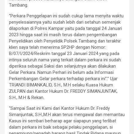
Tambang.
“Perkara Penggelapan ini sudah cukup lama menyita waktu
penyelesaiannya yaitu sudah lebih dari setahun semenjak
dilaporkan di Polres Kampar yaitu pada tanggal 24 Januari
2023 hingga saat ini masih terus dalam pengembangan
Penyelidikan oleh Penyelidik Polsek Tambang dan terakhir
klien saya telah menerima SP2HP dengan Nomor:
B/07/I/2024/Reskrim tanggal 23 Januari 2024 yang pada
intinya seluruh nama yang terkait dalam perkara ini sudah
diperiksa sebagai Saksi dan selanjutnya akan dilakukan
Gelar Perkara. Namun Perhari ini belum ada Informasi
Perkembangan Gelar perkara terhadap perkara ini”.” Ujar
TRIANDI BIMANKALID, S.H., M.H selaku Kuasa Hukum
ZULPAN dari Kantor Hukum Dr. FREDDY SIMANJUNTAK,
S.H., M.H & Rekan.
“Sampai Saat ini Kami dari Kantor Hukum Dr. Freddy
Simanjuntak, S.H.,M.H akan terus mengawal dan memantau
Kasus ini sembari berharap agar siapapun yang terlibat
dalam perkara ini baik sebagai pelaku penggelapan, si
penampung/penadah barang hasil Tindak Pidana maupun