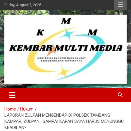
Skip
Friday, August 7, 2026
to
content
Kembar Multi Media
Home
Hukum
LAPORAN ZULPAN MENGENDAP DI POLSEK TAMBANG
KAMPAR, ZULPAN : SAMPAI KAPAN SAYA HARUS MENUNGGU
KEADILAN?