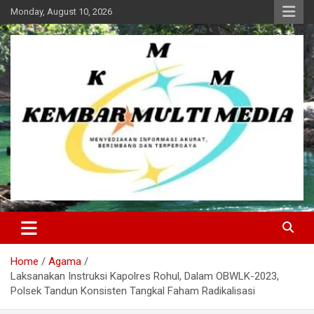
Skip
Monday, August 10, 2026
to
content
Kembar Multi Media
Home
Agama
Laksanakan Instruksi Kapolres Rohul, Dalam OBWLK-2023,
Polsek Tandun Konsisten Tangkal Faham Radikalisasi