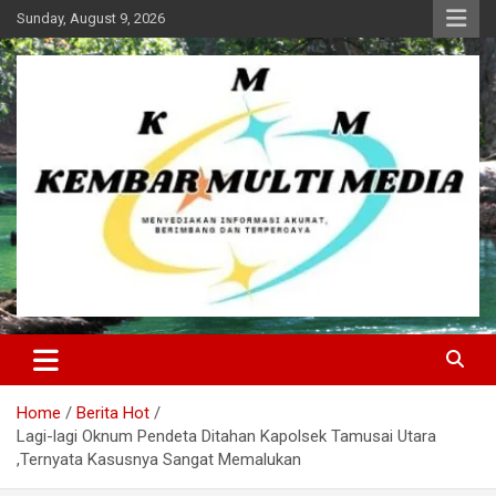
Skip
Sunday, August 9, 2026
to
content
Kembar Multi Media
Home
Berita Hot
Lagi-lagi Oknum Pendeta Ditahan Kapolsek Tamusai Utara
,Ternyata Kasusnya Sangat Memalukan