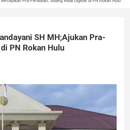
 MH;Ajukan Pra-Peradilan, Sidang Awal Digelar di PN Rokan Hulu
Handayani SH MH;Ajukan Pra-
r di PN Rokan Hulu