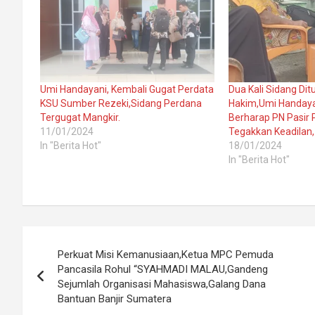
Umi Handayani, Kembali Gugat Perdata
Dua Kali Sidang Di
KSU Sumber Rezeki,Sidang Perdana
Hakim,Umi Handaya
Tergugat Mangkir.
Berharap PN Pasir
11/01/2024
Tegakkan Keadilan,
In "Berita Hot"
18/01/2024
In "Berita Hot"
Post
Perkuat Misi Kemanusiaan,Ketua MPC Pemuda
navigation
Pancasila Rohul “SYAHMADI MALAU,Gandeng
Sejumlah Organisasi Mahasiswa,Galang Dana
Bantuan Banjir Sumatera