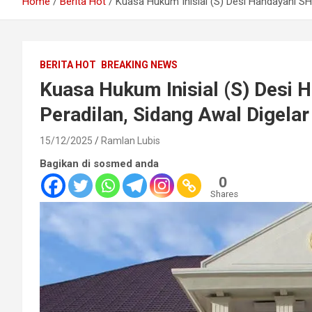
Home
Berita Hot
Kuasa Hukum Inisial (S) Desi Handayani SH
BERITA HOT
BREAKING NEWS
Kuasa Hukum Inisial (S) Desi 
Peradilan, Sidang Awal Digela
15/12/2025
Ramlan Lubis
Bagikan di sosmed anda
0
Shares