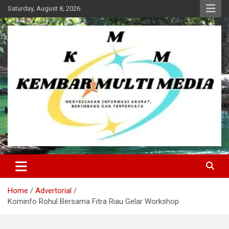
Skip
Saturday, August 8, 2026
to
content
Kembar Multi Media
Home
Advertorial
Kominfo Rohul Bersama Fitra Riau Gelar Workshop