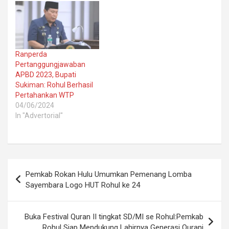
Ranperda
Pertanggungjawaban
APBD 2023, Bupati
Sukiman: Rohul Berhasil
Pertahankan WTP
04/06/2024
In "Advertorial"
Post
Pemkab Rokan Hulu Umumkan Pemenang Lomba
navigation
Sayembara Logo HUT Rohul ke 24
Buka Festival Quran II tingkat SD/MI se Rohul:Pemkab
Rohul Siap Mendukung Lahirnya Generasi Qurani