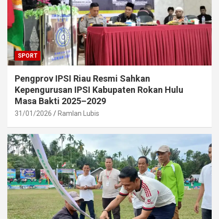
SPORT
Pengprov IPSI Riau Resmi Sahkan
Kepengurusan IPSI Kabupaten Rokan Hulu
Masa Bakti 2025–2029
31/01/2026
Ramlan Lubis