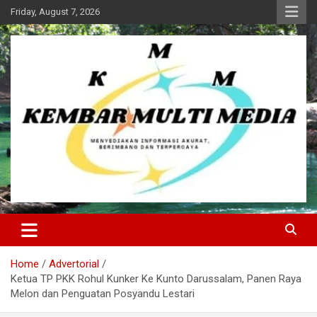
Skip
Friday, August 7, 2026
to
content
Kembar Multi Media
Home
Advertorial
Ketua TP PKK Rohul Kunker Ke Kunto Darussalam, Panen Raya
Melon dan Penguatan Posyandu Lestari