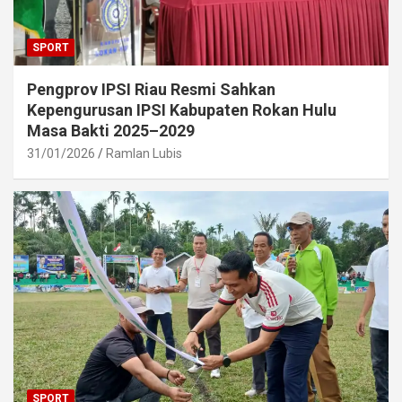
SPORT
Pengprov IPSI Riau Resmi Sahkan
Kepengurusan IPSI Kabupaten Rokan Hulu
Masa Bakti 2025–2029
31/01/2026
Ramlan Lubis
SPORT