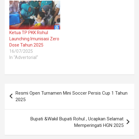
Ketua TP PKK Rohul
Launching Imunisasi Zero
Dose Tahun 2025
16/07/2025
In "Advertorial"
Post
Resmi Open Turnamen Mini Soccer Persis Cup 1 Tahun
navigation
2025
Bupati &Wakil Bupati Rohul , Ucapkan Selamat
Memperingati HGN 2025