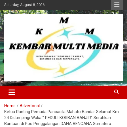
Skip
Saturday, August 8, 2026
to
content
Kembar Multi Media
Home
Advertorial
Ketua Ranting Pemuda Pancasila Mahato Bandar Selamat Km
24 Didampingi Waka ” PEDULI KORBAN BANJIR” Serahkan
Bantuan di Pos Penggalangan DANA BENCANA Sumatera.