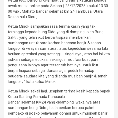
Ketua PAC Darsono ditempat yang sama katakan kepada
awak media online pada Selasa ( 23/12/2025 ) pukul 13.30
00 wib , Mahato bandar selamat km 24 Tambusai Utara
Rokan hulu Riau ,
Ketua Minok sampaikan rasa terima kasih yang tak
terhingga kepada bung Dido yang di dampingi oleh Bung
Sakti , yang telah ikut berpartisipasi memberikan
sumbangan untuk para korban bencana banjir & tanah
longsor di wilayah sumatera , atas kepedulian sesama kita
berikan apresiasi yang setinggi – tinggi nya , atas hal ini kita
jadikan sebagai edukasi sekaligus motifasi buat para
pengusaha lainnya agar tersentuh hati nya untuk ikut
berpartisipasi sebagai donasi agar peduli terhadap
saudara-saudara kita yang dilanda musibah banjir & tanah
longsor , ” kata ketua Minok .
Ketua Minok sekali lagi, ucapkan terima kasih kepada bapak
Ketua Ranting Pemuda Pancasila
Bandar selamat KM24 yang didampingi waka nya atas
sumbangan bung Dido , telah berikan berupa paket
sembako di posko pelayanan donasi untuk musibah banjir