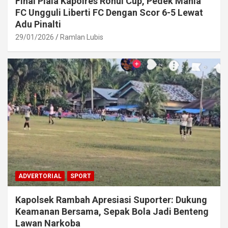
Final Piala Kapolres Rohul Cup, Pedek Mania
FC Ungguli Liberti FC Dengan Scor 6-5 Lewat
Adu Pinalti
29/01/2026
Ramlan Lubis
ADVERTORIAL
SPORT
Kapolsek Rambah Apresiasi Suporter: Dukung
Keamanan Bersama, Sepak Bola Jadi Benteng
Lawan Narkoba