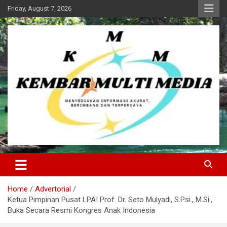
Skip
Friday, August 7, 2026
to
content
Kembar Multi Media
Home
Advertorial
Ketua Pimpinan Pusat LPAI Prof. Dr. Seto Mulyadi, S.Psi., M.Si.,
Buka Secara Resmi Kongres Anak Indonesia