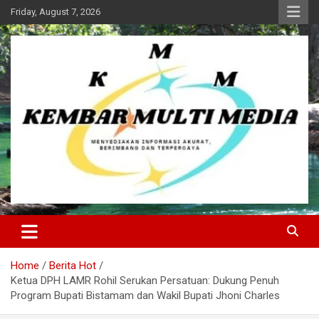
Skip
Friday, August 7, 2026
to
content
Kembar Multi Media
Home
Berita Hot
Ketua DPH LAMR Rohil Serukan Persatuan: Dukung Penuh
Program Bupati Bistamam dan Wakil Bupati Jhoni Charles