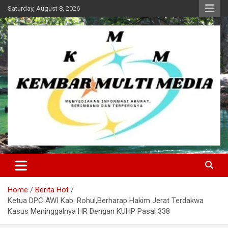
Skip
Saturday, August 8, 2026
to
content
Kembar Multi Media
Home
Berita Hot
Ketua DPC AWI Kab. Rohul,Berharap Hakim Jerat Terdakwa
Kasus Meninggalnya HR Dengan KUHP Pasal 338