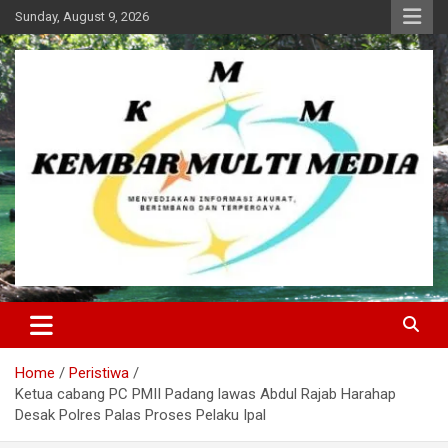
Skip
Sunday, August 9, 2026
to
content
Kembar Multi Media
Home
Peristiwa
Ketua cabang PC PMII Padang lawas Abdul Rajab Harahap
Desak Polres Palas Proses Pelaku Ipal