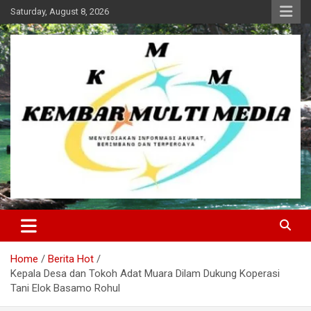
Skip
Saturday, August 8, 2026
to
content
Kembar Multi Media
Home
Berita Hot
Kepala Desa dan Tokoh Adat Muara Dilam Dukung Koperasi
Tani Elok Basamo Rohul