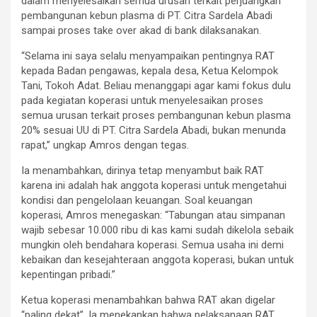
dalam menyelesaikan semua urusan terkait perjuangkan
pembangunan kebun plasma di PT. Citra Sardela Abadi
sampai proses take over akad di bank dilaksanakan.
“Selama ini saya selalu menyampaikan pentingnya RAT
kepada Badan pengawas, kepala desa, Ketua Kelompok
Tani, Tokoh Adat. Beliau menanggapi agar kami fokus dulu
pada kegiatan koperasi untuk menyelesaikan proses
semua urusan terkait proses pembangunan kebun plasma
20% sesuai UU di PT. Citra Sardela Abadi, bukan menunda
rapat,” ungkap Amros dengan tegas.
Ia menambahkan, dirinya tetap menyambut baik RAT
karena ini adalah hak anggota koperasi untuk mengetahui
kondisi dan pengelolaan keuangan. Soal keuangan
koperasi, Amros menegaskan: “Tabungan atau simpanan
wajib sebesar 10.000 ribu di kas kami sudah dikelola sebaik
mungkin oleh bendahara koperasi. Semua usaha ini demi
kebaikan dan kesejahteraan anggota koperasi, bukan untuk
kepentingan pribadi.”
Ketua koperasi menambahkan bahwa RAT akan digelar
“paling dekat”. Ia menekankan bahwa pelaksanaan RAT