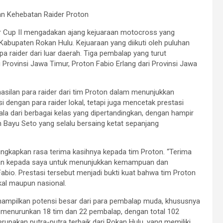
n Kehebatan Raider Proton
or Cup II mengadakan ajang kejuaraan motocross yang
abupaten Rokan Hulu. Kejuaraan yang diikuti oleh puluhan
pa raider dari luar daerah. Tiga pembalap yang turut
 Provinsi Jawa Timur, Proton Fabio Erlang dari Provinsi Jawa
asilan para raider dari tim Proton dalam menunjukkan
 dengan para raider lokal, tetapi juga mencetak prestasi
la dari berbagai kelas yang dipertandingkan, dengan hampir
n Bayu Seto yang selalu bersaing ketat sepanjang
ungkapkan rasa terima kasihnya kepada tim Proton. “Terima
tan kepada saya untuk menunjukkan kemampuan dan
Fabio. Prestasi tersebut menjadi bukti kuat bahwa tim Proton
okal maupun nasional.
enampilkan potensi besar dari para pembalap muda, khususnya
n menurunkan 18 tim dan 22 pembalap, dengan total 102
rupakan putra-putra terbaik dari Rokan Hulu, yang memiliki