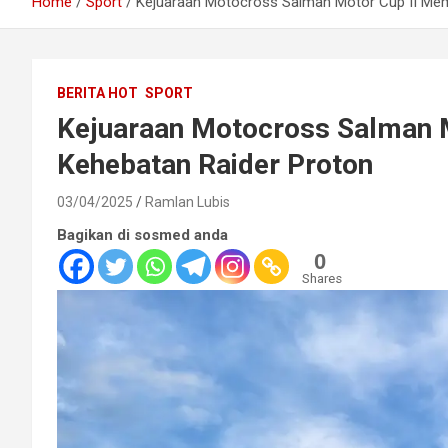
Home
Sport
Kejuaraan Motocross Salman Motor Cup II Me
BERITA HOT
SPORT
Kejuaraan Motocross Salman 
Kehebatan Raider Proton
03/04/2025
Ramlan Lubis
Bagikan di sosmed anda
0
Shares