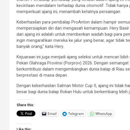
kecintaan mendalam terhadap dunia otomotif. Tidak hanya 
memperkuat ajang ini, menambah ketatnya persaingan.
Keberhasilan para pembalap ProAnton dalam hampir semua k
mempersiapkan diri dan mengasah kemampuan. Hery Basir
dari ajang ini adalah untuk memberikan wadah bagi para pe
ingin mengarahkan mereka ke jalur yang benar, agar tidak 
banyak orang,” kata Hery.
Kejuaraan ini juga menjadi ajang seleksi untuk mencari bib
Pekan Olahraga Provinsi (Porprov) 2026. Dengan semangat
berkontribusi dalam mengembangkan dunia balap di Riau s
berprestasi di masa depan.
Dengan keberhasilan Salman Motor Cup II, ajang ini tidak 
besar bagi dunia balap Rokan Hulu untuk berkembang lebih ja
Share this:
Email
Telegram
WhatsApp
Like this: