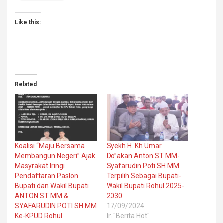
Like this:
Related
Koalisi “Maju Bersama
Syekh H. Kh Umar
Membangun Negeri” Ajak
Do”akan Anton ST MM-
Masyrakat Iringi
Syafarudin Poti SH MM
Pendaftaran Paslon
Terpilih Sebagai Bupati-
Bupati dan Wakil Bupati
Wakil Bupati Rohul 2025-
ANTON ST MM &
2030
SYAFARUDIN POTI SH MM
17/09/2024
Ke-KPUD Rohul
In "Berita Hot"