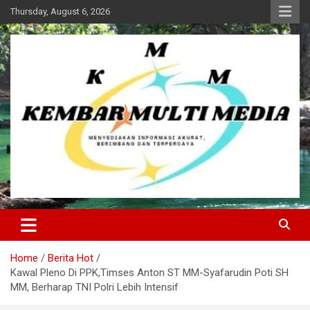
Skip
Thursday, August 6, 2026
to
content
Kembar Multi Media
Home
Berita Hot
Kawal Pleno Di PPK,Timses Anton ST MM-Syafarudin Poti SH
MM, Berharap TNI Polri Lebih Intensif