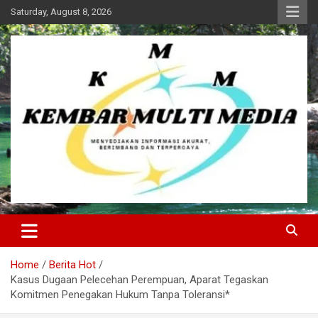
Skip
Saturday, August 8, 2026
to
content
Kembar Multi Media
Home
Berita Hot
Kasus Dugaan Pelecehan Perempuan, Aparat Tegaskan
Komitmen Penegakan Hukum Tanpa Toleransi*