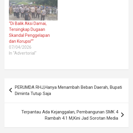
“Di Balik Aksi Damai,
Tersingkap Dugaan
Skandal Penggelapan
dan Korupsi”“
07/04/2026
In "Advertorial"
Post
PERUMDA RHJ,Hanya Menambah Beban Daerah, Bupati
navigation
Diminta Tutup Saja
Terpantau Ada Kejanggalan, Pembangunan SMK 4
Rambah 4.1 M,Kini Jad Sorotan Media