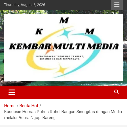
Skip
Thursday, August 6, 2026
to
content
Kembar Multi Media
Home
Berita Hot
Kasubsie Humas Polres Rohul Bangun Sinergitas dengan Media
melalui Acara Ngopi Bareng