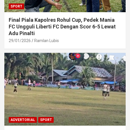
SPORT
Final Piala Kapolres Rohul Cup, Pedek Mania
FC Ungguli Liberti FC Dengan Scor 6-5 Lewat
Adu Pinalti
29/01/2026
Ramlan Lubis
ADVERTORIAL
SPORT