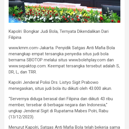
Kapolri: Bongkar Judi Bola, Ternyata Dikendalikan Dari
Filipina
www.kmm.com-Jakarta. Penyidik Satgas Anti Mafia Bola
menangkap empat tersangka penyedia situs judi bola
bernama SBOTOP melalui situs www.bolehplay.com dan
www.sepaktop.com. Keempat tersangka tersebut adalah S,
DR, L, dan TRR.
Kapolri Jenderal Polisi Drs. Listyo Sigit Prabowo
menegaskan, situs judi bola itu diikuti oleh 43.000 akun.
“Servernya diduga berasal dari Filipina dan diikuti 43 ribu
member, tersebar di berbagai negara dan Indonesia,”
ungkap Jenderal Sigit di Rupatama Mabes Polri, Rabu
(13/12/2023).
Menurut Kapolri, Satgas Anti Mafia Bola telah bekerja sama