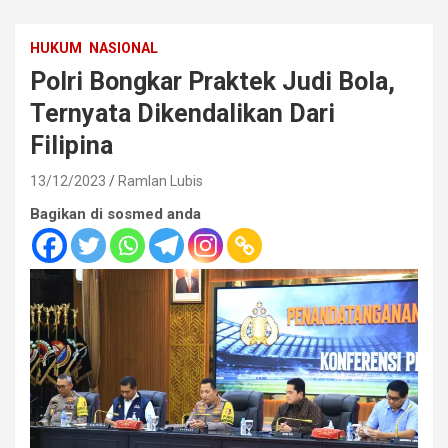
HUKUM
NASIONAL
Polri Bongkar Praktek Judi Bola,
Ternyata Dikendalikan Dari
Filipina
13/12/2023
Ramlan Lubis
Bagikan di sosmed anda