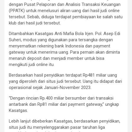
dengan Pusat Pelaporan dan Analisis Transaksi Keuangan
(PPATK) untuk menelusuri aliran uang dari hasil judi online
tersebut. Sebab, diduga terdapat pembiayaan ke salah satu
klub dari hasil judi tersebut.
Ditambahkan Kasatgas Anti Mafia Bola Irjen. Pol. Asep Edi
Suheri, modus yang digunakan para tersangka dengan
menyematkan rekening bank Indonesia dan payment
gateway untuk menerima uang. Para pemain akan diminta
menaruh deposit dan menjadi member untuk bisa
mengikuti judi online itu.
Berdasarkan hasil penyidikan terdapat Rp481 miliar uang
yang diperoleh dari situs judi tersebut. Uang itu didapat dari
operasional sejak Januari-November 2023.
“Dengan rincian Rp.400 miliar bersumber dari transaksi
antarbank dan Rp81 miliar dari payment gateway,” ungkap
Kasatgas.
Lebih lanjut dibeberkan Kasatgas, berdasarkan penyidikan,
situs judi itu menyelenggarakan pasar taruhan liga