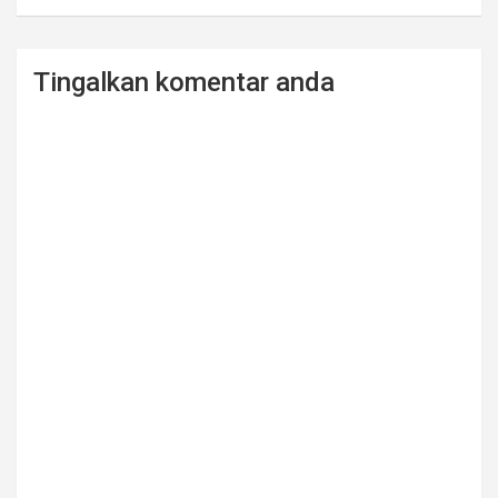
Tingalkan komentar anda