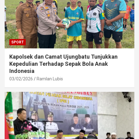
SPORT
Kapolsek dan Camat Ujungbatu Tunjukkan
Kepedulian Terhadap Sepak Bola Anak
Indonesia
03/02/2026
Ramlan Lubis