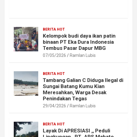
BERITA HOT
Kelompok budi daya ikan patin
binaan PT Eka Dura Indonesia
Tembus Pasar Dapur MBG
07/05/2026
Ramlan Lubis
BERITA HOT
Tambang Galian C Diduga Ilegal di
Sungai Batang Kumu Kian
Meresahkan, Warga Desak
Penindakan Tegas
29/04/2026
Ramlan Lubis
BERITA HOT
Layak Di APRESIASI ,, Peduli
Lingkungan,, PT .APS Mahato