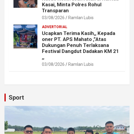
Kasai, Minta Polres Rohul
Transparan
03/08/2026
Ramlan Lubis
ADVERTORIAL
Ucapkan Terima Kasih,, Kepada
oner PT. APS Mahato ,”Atas
Dukungan Penuh Terlaksana
Festival Dangdut Dadakan KM 21
,,
03/08/2026
Ramlan Lubis
Sport