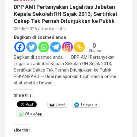
DPP AMI Pertanyakan Legalitas Jabatan
Kepala Sekolah RH Sejak 2013, Sertifikat
Cakep Tak Pernah Ditunjukkan ke Publik
08/05/2026
Ramlan Lubis
Bagikan di sosmed anda
0
Shares
Bagikan di sosmed anda DPP AMI Pertanyakan
Legalitas Jabatan Kepala Sekolah RH Sejak 2013,
Sertifikat Cakep Tak Pernah Ditunjukkan ke Publik
PEKANBARU — Usai melaporkan tujuh media online
abal-abal ke Dewan…
Share this:
Email
Telegram
WhatsApp
Like this: