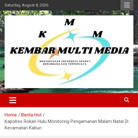
Skip
Saturday, August 8, 2026
to
content
Kembar Multi Media
Home
Berita Hot
Kapolres Rokan Hulu Monitoring Pengamanan Malam Natal Di
Kecamatan Kabun