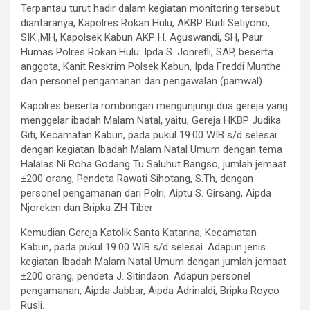
Terpantau turut hadir dalam kegiatan monitoring tersebut
diantaranya, Kapolres Rokan Hulu, AKBP Budi Setiyono,
SIK.,MH, Kapolsek Kabun AKP H. Aguswandi, SH, Paur
Humas Polres Rokan Hulu: Ipda S. Jonrefli, SAP, beserta
anggota, Kanit Reskrim Polsek Kabun, Ipda Freddi Munthe
dan personel pengamanan dan pengawalan (pamwal)
Kapolres beserta rombongan mengunjungi dua gereja yang
menggelar ibadah Malam Natal, yaitu, Gereja HKBP Judika
Giti, Kecamatan Kabun, pada pukul 19.00 WIB s/d selesai
dengan kegiatan Ibadah Malam Natal Umum dengan tema
Halalas Ni Roha Godang Tu Saluhut Bangso, jumlah jemaat
±200 orang, Pendeta Rawati Sihotang, S.Th, dengan
personel pengamanan dari Polri, Aiptu S. Girsang, Aipda
Njoreken dan Bripka ZH Tiber
Kemudian Gereja Katolik Santa Katarina, Kecamatan
Kabun, pada pukul 19.00 WIB s/d selesai. Adapun jenis
kegiatan Ibadah Malam Natal Umum dengan jumlah jemaat
±200 orang, pendeta J. Sitindaon. Adapun personel
pengamanan, Aipda Jabbar, Aipda Adrinaldi, Bripka Royco
Rusli.