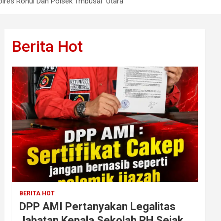
olres Rohul Dan Polsek Tmbusai Utara
Berita Hot
BERITA HOT
DPP AMI Pertanyakan Legalitas
Jabatan Kepala Sekolah RH Sejak