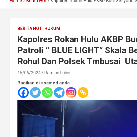
Home
Berita Hot
Kapolres Rokan Hulu AKBP Budi Setiyono S
BERITA HOT
HUKUM
Kapolres Rokan Hulu AKBP Bu
Patroli “ BLUE LIGHT” Skala B
Rohul Dan Polsek Tmbusai Ut
15/06/2024
Ramlan Lubis
Bagikan di sosmed anda