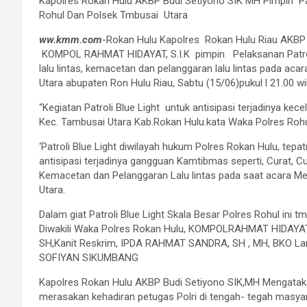
Kapolres Rokan Hulu AKBP Budi Setiyono SIK MH Pimpin Pat
Rohul Dan Polsek Tmbusai Utara
ww.kmm.com
-Rokan Hulu Kapolres Rokan Hulu Riau AKBP
KOMPOL RAHMAT HIDAYAT, S.I.K pimpin Pelaksanan Patroli B
lalu lintas, kemacetan dan pelanggaran lalu lintas pada a
Utara abupaten Ron Hulu Riau, Sabtu (15/06)pukul l 21.00 wi
“Kegiatan Patroli Blue Light untuk antisipasi terjadinya ke
Kec. Tambusai Utara Kab.Rokan Hulu.kata Waka Polres Rohu
‘Patroli Blue Light diwilayah hukum Polres Rokan Hulu, tep
antisipasi terjadinya gangguan Kamtibmas seperti, Curat, C
Kemacetan dan Pelanggaran Lalu lintas pada saat acara Me
Utara.
Dalam giat Patroli Blue Light Skala Besar Polres Rohul ini 
Diwakili Waka Polres Rokan Hulu, KOMPOLRAHMAT HIDAYAT,
SH,Kanit Reskrim, IPDA RAHMAT SANDRA, SH , MH, BKO La
SOFIYAN SIKUMBANG
Kapolres Rokan Hulu AKBP Budi Setiyono SIK,MH Mengatakan
merasakan kehadiran petugas Polri di tengah- tegah mas