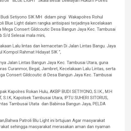
roli “ BLUE LIGHT” Skala Besar Diiwlayah Hukum Polres
 Budi Setiyono SIK MH didam pingi Wakapolres Rohul
lue Light dalam rangka antisipasi terjadinya kecelakaan
cara Mega Consert Gildcoutic Desa Bangun Jaya Kec. Tambusai
b S/d Selesai mala mini,
celakaan Lalu lintas dan kemacetan Di Jalan Lintas Bangu. Jaya
l Kompol Rahmat Hidayat SIK “,
atnya Jalan Lintas Bangun Jaya Kec. Tambusai Utara, guna
uras Curanmor, Begal, Jambret, Kecelakaan Lalu Lintas, serta
ga Consert Gildcoutic di Desa Bangun Jaya Kec. Tambusai
tmpak Kapolres Rokan Hulu, AKBP BUDI SETIYONO, S.I.K., M.H
 S.I.K, Kapolsek Tambusai Utara, IPTU SUHERI SITORUS,
ntas Tambusai Utata dan Babinsa Bangun Jaya, PELDA
,Bahwa Patroli Blu Light ini brtujuan Agar masyarakat
yarakat sehingga masyarakat merasakan aman dan nyaman