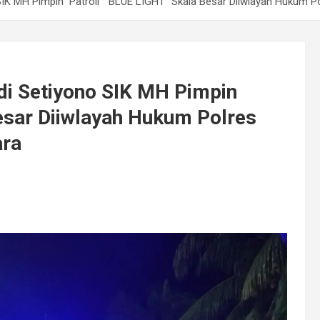
IK MH Pimpin Patroli “ BLUE LIGHT” Skala Besar Diiwlayah Hukum P
di Setiyono SIK MH Pimpin
esar Diiwlayah Hukum Polres
ara