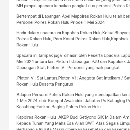
MH pimpin upacara kenaikan pangkat dua personil Polres Ro
Bertempat di Lapangan Apel Mapolres Rokan Hulu telah be
Personel Polres Rokan Hulu Priode 1 Mei 2024.
Hadir dalam upacara ini Kapolres Rokan Hulu,Ketua Bhayan
Polres Rokan Hulu, Para Kasat Polres Rokan Hulu,Kapolsek 
Rokan Hulu
Upacara ini tampak juga dihadiri oleh Peserta Upacara Lap
Mei 2024 antara lain Pleton I Gabungan PJU dan Kapolsek Jaj
Gabungan Staf, Pleton IV : Personel yang naik pangkat
,Pleton V : Sat Lantas,Pleton VI : Anggota Sat Intelkam / 
Rokan Hulu Beserta Pengurus
Adapun Personil Polres Rokan Hulu yang mendapatkan kena
1 Mei 2024. sbb :Kompol Awaluddin Jabatan Ps Kabaglog P
Kasubbag Faskon Baglog Polres Rokan Hulu
Kapolres Rokan Hulu AKBP Budi Setiyono SIK M Dalam Ama
Kepada Tuhan Yang Maha Esa Allah SWT, Atas Segala Limp
Berbahagia Ini Kita Masih diberikan kesehatan dan kesem