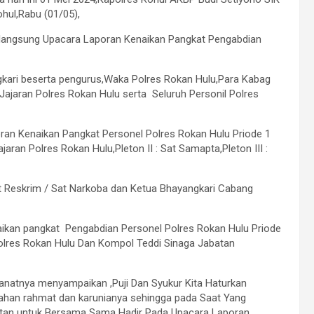
hul,Rabu (01/05),
rlangsung Upacara Laporan Kenaikan Pangkat Pengabdian
gkari beserta pengurus,Waka Polres Rokan Hulu,Para Kabag
Jajaran Polres Rokan Hulu serta Seluruh Personil Polres
oran Kenaikan Pangkat Personel Polres Rokan Hulu Priode 1
aran Polres Rokan Hulu,Pleton II : Sat Samapta,Pleton III :
Sat Reskrim / Sat Narkoba dan Ketua Bhayangkari Cabang
ikan pangkat Pengabdian Personel Polres Rokan Hulu Priode
olres Rokan Hulu Dan Kompol Teddi Sinaga Jabatan
natnya menyampaikan ,Puji Dan Syukur Kita Haturkan
ahan rahmat dan karunianya sehingga pada Saat Yang
patan untuk Bersama Sama Hadir Pada Upacara Laporan