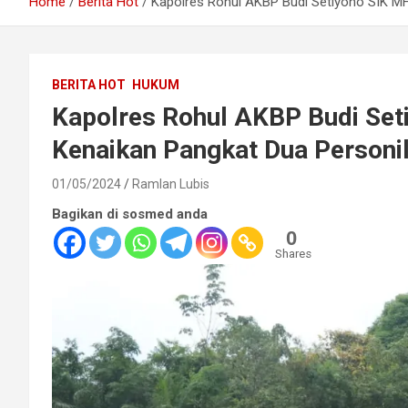
Home
Berita Hot
Kapolres Rohul AKBP Budi Setiyono SIK MH
BERITA HOT
HUKUM
Kapolres Rohul AKBP Budi Set
Kenaikan Pangkat Dua Personi
01/05/2024
Ramlan Lubis
Bagikan di sosmed anda
0
Shares