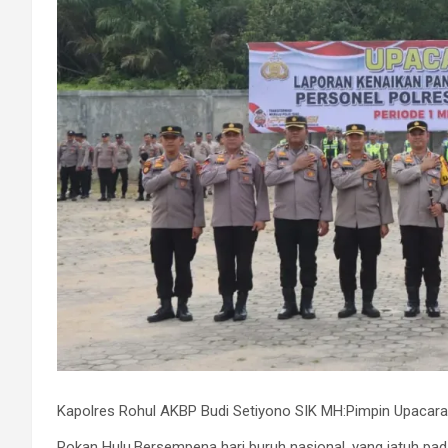
Kapolres Rohul AKBP Budi Setiyono SIK MH:Pimpin Upacara
Rokan Hulu,Bersempena hari buruh nasional ,yang jatuh pad