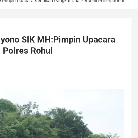
:Pimpin Upacara Kenaikan Pangkat Dua Personil Polres Rohul
iyono SIK MH:Pimpin Upacara
l Polres Rohul