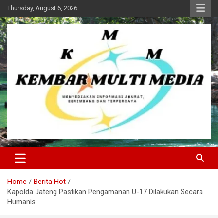
Skip
Thursday, August 6, 2026
to
content
Kembar Multi Media
Home
Berita Hot
Kapolda Jateng Pastikan Pengamanan U-17 Dilakukan Secara
Humanis