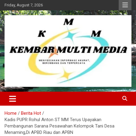
Skip
Friday, August 7, 2026
to
content
Kembar Multi Media
Home
Berita Hot
Kadis PUPR Rohul Anton ST MM Terus Upayakan
Pembangunan Sarana Pesawahan Kelompok Tani Desa
Menaming,Di APBD Riau dan APBN