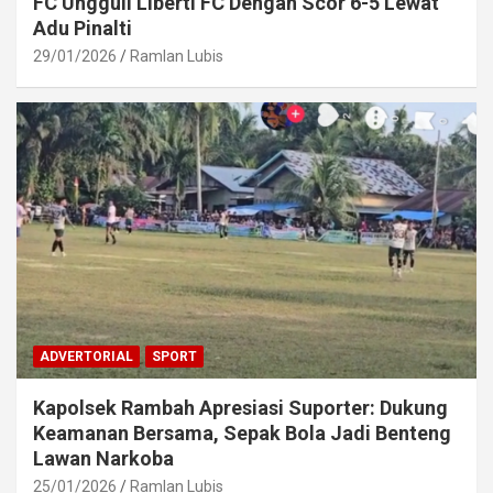
FC Ungguli Liberti FC Dengan Scor 6-5 Lewat
Adu Pinalti
29/01/2026
Ramlan Lubis
ADVERTORIAL
SPORT
Kapolsek Rambah Apresiasi Suporter: Dukung
Keamanan Bersama, Sepak Bola Jadi Benteng
Lawan Narkoba
25/01/2026
Ramlan Lubis