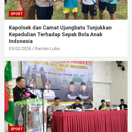
SPORT
Kapolsek dan Camat Ujungbatu Tunjukkan
Kepedulian Terhadap Sepak Bola Anak
Indonesia
03/02/2026
Ramlan Lubis
SPORT