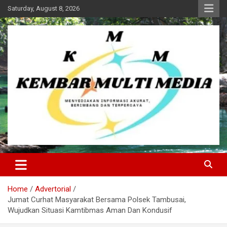
Skip
Saturday, August 8, 2026
to
content
Kembar Multi Media
Home
Advertorial
Jumat Curhat Masyarakat Bersama Polsek Tambusai,
Wujudkan Situasi Kamtibmas Aman Dan Kondusif