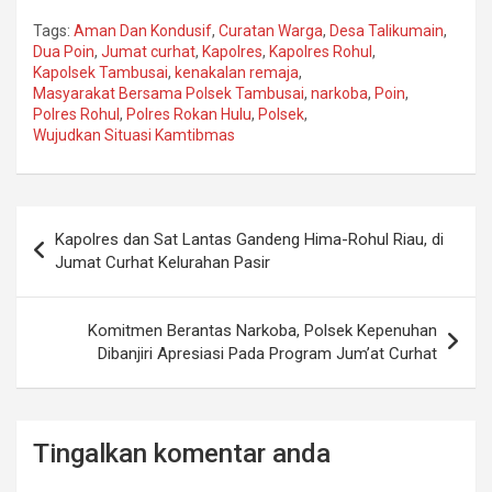
Tags:
Aman Dan Kondusif
,
Curatan Warga
,
Desa Talikumain
,
Dua Poin
,
Jumat curhat
,
Kapolres
,
Kapolres Rohul
,
Kapolsek Tambusai
,
kenakalan remaja
,
Masyarakat Bersama Polsek Tambusai
,
narkoba
,
Poin
,
Polres Rohul
,
Polres Rokan Hulu
,
Polsek
,
Wujudkan Situasi Kamtibmas
Post
Kapolres dan Sat Lantas Gandeng Hima-Rohul Riau, di
navigation
Jumat Curhat Kelurahan Pasir
Komitmen Berantas Narkoba, Polsek Kepenuhan
Dibanjiri Apresiasi Pada Program Jum’at Curhat
Tingalkan komentar anda