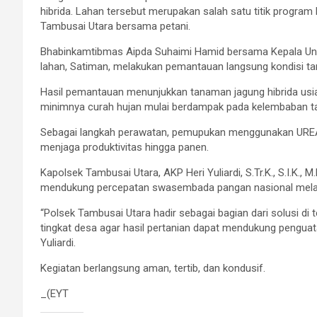
hibrida. Lahan tersebut merupakan salah satu titik progra
Tambusai Utara bersama petani.
Bhabinkamtibmas Aipda Suhaimi Hamid bersama Kepala Uni
lahan, Satiman, melakukan pemantauan langsung kondisi t
Hasil pemantauan menunjukkan tanaman jagung hibrida usi
minimnya curah hujan mulai berdampak pada kelembaban ta
Sebagai langkah perawatan, pemupukan menggunakan UREA d
menjaga produktivitas hingga panen.
Kapolsek Tambusai Utara, AKP Heri Yuliardi, S.Tr.K., S.I.K
mendukung percepatan swasembada pangan nasional melalu
“Polsek Tambusai Utara hadir sebagai bagian dari solusi di
tingkat desa agar hasil pertanian dapat mendukung penguat
Yuliardi.
Kegiatan berlangsung aman, tertib, dan kondusif.
_(EYT