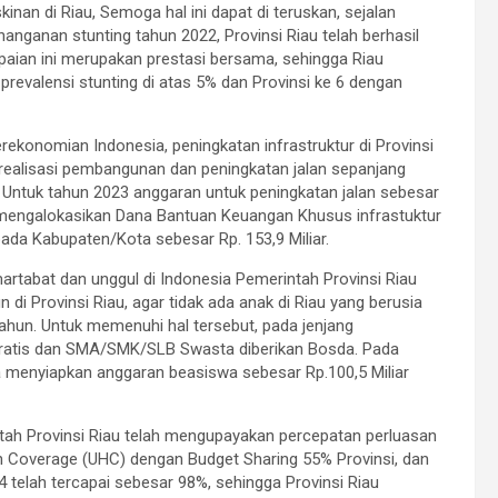
nan di Riau, Semoga hal ini dapat di teruskan, sejalan
ganan stunting tahun 2022, Provinsi Riau telah berhasil
paian ini merupakan prestasi bersama, sehingga Riau
prevalensi stunting di atas 5% dan Provinsi ke 6 dengan
ekonomian Indonesia, peningkatan infrastruktur di Provinsi
 terealisasi pembangunan dan peningkatan jalan sepanjang
Untuk tahun 2023 anggaran untuk peningkatan jalan sebesar
ga mengalokasikan Dana Bantuan Keuangan Khusus infrastuktur
ada Kabupaten/Kota sebesar Rp. 153,9 Miliar.
artabat dan unggul di Indonesia Pemerintah Provinsi Riau
 di Provinsi Riau, agar tidak ada anak di Riau yang berusia
tahun. Untuk memenuhi hal tersebut, pada jenjang
ratis dan SMA/SMK/SLB Swasta diberikan Bosda. Pada
uga menyiapkan anggaran beasiswa sebesar Rp.100,5 Miliar
ntah Provinsi Riau telah mengupayakan percepatan perluasan
 Coverage (UHC) dengan Budget Sharing 55% Provinsi, dan
elah tercapai sebesar 98%, sehingga Provinsi Riau