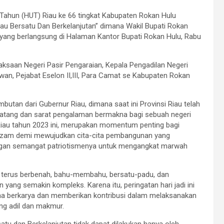
ahun (HUT) Riau ke 66 tingkat Kabupaten Rokan Hulu
au Bersatu Dan Berkelanjutan” dimana Wakil Bupati Rokan
 yang berlangsung di Halaman Kantor Bupati Rokan Hulu, Rabu
aksaan Negeri Pasir Pengaraian, Kepala Pengadilan Negeri
wan, Pejabat Eselon II,III, Para Camat se Kabupaten Rokan
tan dari Gubernur Riau, dimana saat ini Provinsi Riau telah
matang dan sarat pengalaman bermakna bagi sebuah negeri
i Riau tahun 2023 ini, merupakan momentum penting bagi
azam demi mewujudkan cita-cita pembangunan yang
engan semangat patriotismenya untuk mengangkat marwah
uk terus berbenah, bahu-membahu, bersatu-padu, dan
ang semakin kompleks. Karena itu, peringatan hari jadi ini
ana berkarya dan memberikan kontribusi dalam melaksanakan
g adil dan makmur.