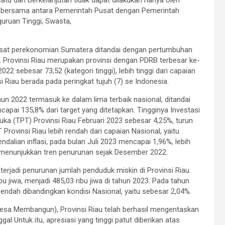
tu dan Berkelanjutan tidak dapat dilakukan hanya oleh
rja bersama antara Pemerintah Pusat dengan Pemerintah
uruan Tinggi, Swasta,
u pusat perekonomian Sumatera ditandai dengan pertumbuhan
. Provinsi Riau merupakan provinsi dengan PDRB terbesar ke-
22 sebesar 73,52 (kategori tinggi), lebih tinggi dari capaian
i Riau berada pada peringkat tujuh (7) se Indonesia.
ahun 2022 termasuk ke dalam lima terbaik nasional, ditandai
encapai 135,8% dari target yang ditetapkan. Tingginya Investasi
ka (TPT) Provinsi Riau Februari 2023 sebesar 4,25%, turun
rovinsi Riau lebih rendah dari capaian Nasional, yaitu
ndalian inflasi, pada bulan Juli 2023 mencapai 1,96%, lebih
rus menunjukkan tren penurunan sejak Desember 2022.
erjadi penurunan jumlah penduduk miskin di Provinsi Riau.
u jiwa, menjadi 485,03 ribu jiwa di tahun 2023. Pada tahun
rendah dibandingkan kondisi Nasional, yaitu sebesar 2,04%.
esa Membangun), Provinsi Riau telah berhasil mengentaskan
al Untuk itu, apresiasi yang tinggi patut diberikan atas