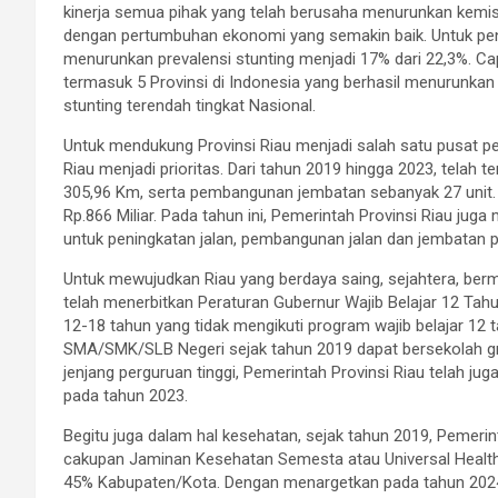
kinerja semua pihak yang telah berusaha menurunkan kemiski
dengan pertumbuhan ekonomi yang semakin baik. Untuk penan
menurunkan prevalensi stunting menjadi 17% dari 22,3%. Ca
termasuk 5 Provinsi di Indonesia yang berhasil menurunkan 
stunting terendah tingkat Nasional.
Untuk mendukung Provinsi Riau menjadi salah satu pusat per
Riau menjadi prioritas. Dari tahun 2019 hingga 2023, telah
305,96 Km, serta pembangunan jembatan sebanyak 27 unit. 
Rp.866 Miliar. Pada tahun ini, Pemerintah Provinsi Riau ju
untuk peningkatan jalan, pembangunan jalan dan jembatan p
Untuk mewujudkan Riau yang berdaya saing, sejahtera, berm
telah menerbitkan Peraturan Gubernur Wajib Belajar 12 Tahun
12-18 tahun yang tidak mengikuti program wajib belajar 12 
SMA/SMK/SLB Negeri sejak tahun 2019 dapat bersekolah g
jenjang perguruan tinggi, Pemerintah Provinsi Riau telah j
pada tahun 2023.
Begitu juga dalam hal kesehatan, sejak tahun 2019, Pemeri
cakupan Jaminan Kesehatan Semesta atau Universal Health
45% Kabupaten/Kota. Dengan menargetkan pada tahun 2024 t