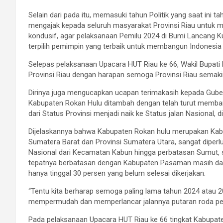
Selain dari pada itu, memasuki tahun Politik yang saat ini t
mengajak kepada seluruh masyarakat Provinsi Riau untuk 
kondusif, agar pelaksanaan Pemilu 2024 di Bumi Lancang Ku
terpilih pemimpin yang terbaik untuk membangun Indonesia 
Selepas pelaksanaan Upacara HUT Riau ke 66, Wakil Bupat
Provinsi Riau dengan harapan semoga Provinsi Riau semak
Dirinya juga mengucapkan ucapan terimakasih kepada Gub
Kabupaten Rokan Hulu ditambah dengan telah turut memba
dari Status Provinsi menjadi naik ke Status jalan Nasional,
Dijelaskannya bahwa Kabupaten Rokan hulu merupakan Kabup
Sumatera Barat dan Provinsi Sumatera Utara, sangat diperl
Nasional dari Kecamatan Kabun hingga perbatasan Sumut, 
tepatnya berbatasan dengan Kabupaten Pasaman masih da
hanya tinggal 30 persen yang belum selesai dikerjakan.
“Tentu kita berharap semoga paling lama tahun 2024 atau 2
mempermudah dan memperlancar jalannya putaran roda p
Pada pelaksanaan Upacara HUT Riau ke 66 tingkat Kabupat