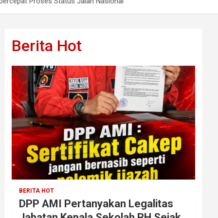
ercepat Proses Status Jalan Nasional
Berita Hot
BERITA HOT
DPP AMI Pertanyakan Legalitas
Jabatan Kepala Sekolah RH Sejak