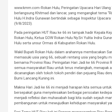
www.kmm.com-Rokan Hulu, Peringatan Upacara Hari Ulang T
berlangsung Khitmad dan lancar, yang mengangkat tema “Ri
Hulu H.Indra Gunawan bertindak sebagai Inspektur Upacara
(9/8/2023).
Pada peringatan HUT Riau ke 66 ini tampak hadir Kepala Kej
Rokan Hulu, Ketua GOW Rokan Hulu Ny.Sri Yulita Indra Guna
Hulu serta unsur Ormas di Kabupaten Rokan Hulu.
Wakil Bupati Rokan Hulu dalam arahannya membacakan Sambu
memasuki usia yang 66, sebuah rentang usia yang begitu 
bernama Provinsi Riau. Peringatan Hari Jadi ke 66 Provins
semua masyarakat Riau untuk terus melangkah, menapak 
dicanangkan oleh tokoh tokoh pendiri dan pejuang Riau d
Bumi Lancang Kuning ini.
Makna Hari Jadi ke 66 ini menjadi harapan kita semua unt
bersepakat guna menyelesaikan berbagai persoalan kedepan y
menjadi refleksi dan muhasabah bagi kita sudah sejauh m
pembangunan untuk mewujudkan kehidupan masyarakat yan