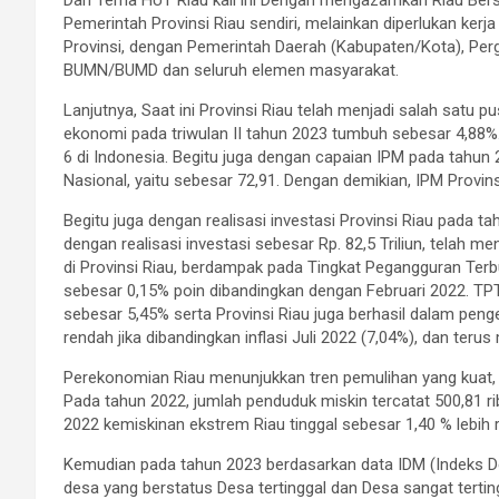
Dari Tema HUT Riau kali ini Dengan mengazamkan Riau Bersa
Pemerintah Provinsi Riau sendiri, melainkan diperlukan ke
Provinsi, dengan Pemerintah Daerah (Kabupaten/Kota), Perg
BUMN/BUMD dan seluruh elemen masyarakat.
Lanjutnya, Saat ini Provinsi Riau telah menjadi salah sat
ekonomi pada triwulan II tahun 2023 tumbuh sebesar 4,88%
6 di Indonesia. Begitu juga dengan capaian IPM pada tahun 20
Nasional, yaitu sebesar 72,91. Dengan demikian, IPM Provins
Begitu juga dengan realisasi investasi Provinsi Riau pada t
dengan realisasi investasi sebesar Rp. 82,5 Triliun, telah m
di Provinsi Riau, berdampak pada Tingkat Pegangguran Terbu
sebesar 0,15% poin dibandingkan dengan Februari 2022. TPT P
sebesar 5,45% serta Provinsi Riau juga berhasil dalam penge
rendah jika dibandingkan inflasi Juli 2022 (7,04%), dan te
Perekonomian Riau menunjukkan tren pemulihan yang kuat, t
Pada tahun 2022, jumlah penduduk miskin tercatat 500,81 rib
2022 kemiskinan ekstrem Riau tinggal sebesar 1,40 % lebih 
Kemudian pada tahun 2023 berdasarkan data IDM (Indeks D
desa yang berstatus Desa tertinggal dan Desa sangat tertingg