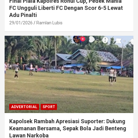
Final Piala Kapolres Rohul Cup, Pedek Mania
FC Ungguli Liberti FC Dengan Scor 6-5 Lewat
Adu Pinalti
29/01/2026
Ramlan Lubis
ADVERTORIAL
SPORT
Kapolsek Rambah Apresiasi Suporter: Dukung
Keamanan Bersama, Sepak Bola Jadi Benteng
Lawan Narkoba