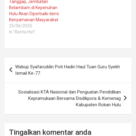
Tanggap, Jembatan
Belambam di Kepenuhan
Hulu Akan Diperbaiki demi
Kenyamanan Masyarakat
25/06/2025
In "Berita Hot"
Post
Wabup Syafaruddin Poti Hadiri Haul Tuan Guru Syekh
navigation
Ismail Ke-77.
Sosialisasi KTA Nasional dan Penguatan Pendidikan
Kepramukaan Bersama Disdikpora & Kemenag
Kabupaten Rokan Hulu
Tingalkan komentar anda