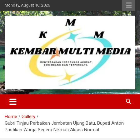
Skip
Monday, August 10, 2026
to
content
Kembar Multi Media
Home
Gallery
Gubri Tinjau Perbaikan Jembatan Ujung Batu, Bupati Anton
Pastikan Warga Segera Nikmati Akses Normal