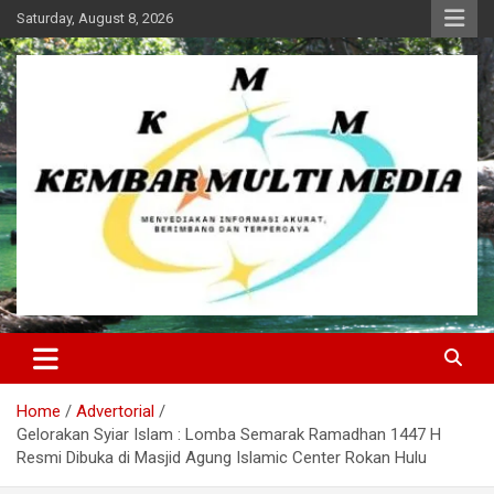
Skip
Saturday, August 8, 2026
to
content
Kembar Multi Media
Home
Advertorial
Gelorakan Syiar Islam : Lomba Semarak Ramadhan 1447 H
Resmi Dibuka di Masjid Agung Islamic Center Rokan Hulu