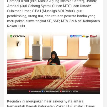
Hambali A.md (Bilal Masjid Agung Islamic Center), Ustadz
Amrizal (Juri Cabang Syarhil Qur’an MTQ), dan Ustadz
Sulaiman Umar, S.Pd.I (Mubaligh MDI Rohul). guru
pembimbing, orang tua, dan ratusan peserta lomba yang
merupakan siswa tingkat SD, SMP, MTs, SMA se-Kabupaten
Rokan Hulu.
Kegiatan ini merupakan hasil sinergi nyata antara
Pemerintah Daerah Kabupaten Rokan Hulu melalui Dinas