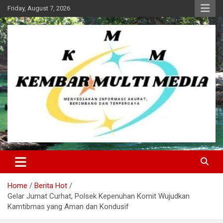
Skip
Friday, August 7, 2026
to
content
Kembar Multi Media
Home
Berita Hot
Gelar Jumat Curhat, Polsek Kepenuhan Komit Wujudkan
Kamtibmas yang Aman dan Kondusif