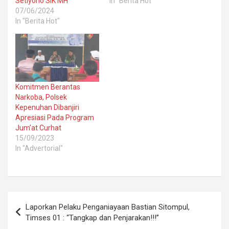
Setiyono SIK MH
In "Berita Hot"
07/06/2024
In "Berita Hot"
Komitmen Berantas
Narkoba, Polsek
Kepenuhan Dibanjiri
Apresiasi Pada Program
Jum’at Curhat
15/09/2023
In "Advertorial"
Post
Laporkan Pelaku Penganiayaan Bastian Sitompul,
navigation
Timses 01 : “Tangkap dan Penjarakan!!!”