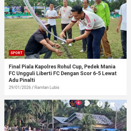
SPORT
Final Piala Kapolres Rohul Cup, Pedek Mania
FC Ungguli Liberti FC Dengan Scor 6-5 Lewat
Adu Pinalti
29/01/2026
Ramlan Lubis