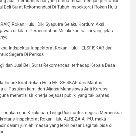
yang ada, membahas hal yang sama terkait dengan persoalan
ual Beli Surat Rekomendasi Di Tubuh Inspektorat Rokan Hulu
RAK) Rokan Hulu , Diki Syaputra Selaku Kordum Aksi
awas didalam Pemerintahan Melakukan hal ini yang jelas
tnya.
riksa Indspektur Inspektorat Rokan Hulu HELSFISKAR dan
tuk Segera Di Periksa,
ngli dan Jual Beli Surat Rekomendasi terhadap Kepala Desa
epala Inspektorat Rokan Hulu HELSFISKAR dan Mantan
 di Pastikan kami dari Aliansi Mahasiswa Anti Korupsi
na menetralisir kinerja pejabat publik, yang tak pantas
da tindakan dari Kejaksaan Tinggi Riau, untuk segera Memeriksa
kretaris Inspektorat Rokan Hulu ALREZA AHYU, maka
ir dalam jumlah massa yang lebih besar Lagi tak bisa di
au.