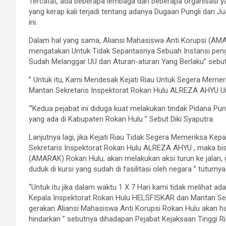
Tercatat, ada beberapa lembaga dari beberapa organisasi 
yang kerap kali terjadi tentang adanya Dugaan Pungli dan J
ini.
Dalam hal yang sama, Aliansi Mahasiswa Anti Korupsi (AMA
mengatakan Untuk Tidak Sepantasnya Sebuah Instansi peng
Sudah Melanggar UU dan Aturan-aturan Yang Berlaku” sebu
” Untuk itu, Kami Mendesak Kejati Riau Untuk Segera Meme
Mantan Sekretaris Inspektorat Rokan Hulu ALREZA AHYU Un
“‘Kedua pejabat ini diduga kuat melakukan tindak Pidana Pu
yang ada di Kabupaten Rokan Hulu ” Sebut Diki Syaputra.
Lanjutnya lagi, jika Kejati Riau Tidak Segera Memeriksa K
Sekretaris Inspektorat Rokan Hulu ALREZA AHYU , maka bisa
(AMARAK) Rokan Hulu, akan melakukan aksi turun ke jalan, gu
duduk di kursi yang sudah di fasilitasi oleh negara ” tuturnya
“Untuk itu jika dalam waktu 1 X 7 Hari kami tidak melihat a
Kepala Inspektorat Rokan Hulu HELSFISKAR dan Mantan Se
gerakan Aliansi Mahasiswa Anti Korupsi Rokan Hulu akan had
hindarkan ” sebutnya dihadapan Pejabat Kejaksaan Tinggi Ri