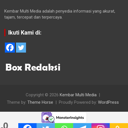
Kembar Multi Media adalah penyedia informasi yang akurat,
tajam, tercepat dan terpercaya.
Ikuti Kami di:
Copyright © 2026
Kembar Multi Media
Theme by:
Theme Horse
Proudly Powered by:
WordPress
0
0