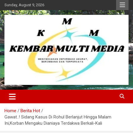
Skip
Sunday, August 9, 2026
to
content
Kembar Multi Media
Home
Berita Hot
Gawat..! Sidang Kasus Di Rohul Berlanjut Hingga Malam
Ini,Korban Mengaku Dianiaya Terdakwa Berkali-Kali