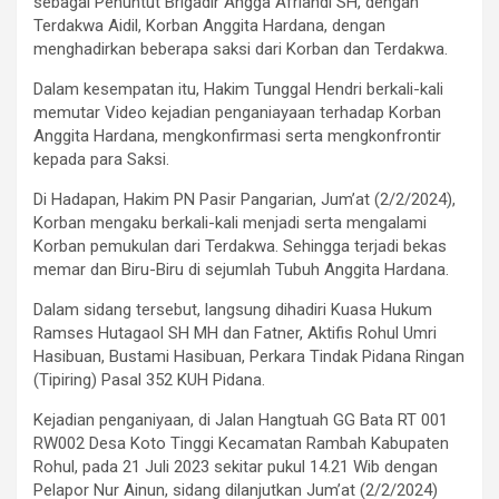
sebagai Penuntut Brigadir Angga Afriandi SH, dengan
Terdakwa Aidil, Korban Anggita Hardana, dengan
menghadirkan beberapa saksi dari Korban dan Terdakwa.
Dalam kesempatan itu, Hakim Tunggal Hendri berkali-kali
memutar Video kejadian penganiayaan terhadap Korban
Anggita Hardana, mengkonfirmasi serta mengkonfrontir
kepada para Saksi.
Di Hadapan, Hakim PN Pasir Pangarian, Jum’at (2/2/2024),
Korban mengaku berkali-kali menjadi serta mengalami
Korban pemukulan dari Terdakwa. Sehingga terjadi bekas
memar dan Biru-Biru di sejumlah Tubuh Anggita Hardana.
Dalam sidang tersebut, langsung dihadiri Kuasa Hukum
Ramses Hutagaol SH MH dan Fatner, Aktifis Rohul Umri
Hasibuan, Bustami Hasibuan, Perkara Tindak Pidana Ringan
(Tipiring) Pasal 352 KUH Pidana.
Kejadian penganiyaan, di Jalan Hangtuah GG Bata RT 001
RW002 Desa Koto Tinggi Kecamatan Rambah Kabupaten
Rohul, pada 21 Juli 2023 sekitar pukul 14.21 Wib dengan
Pelapor Nur Ainun, sidang dilanjutkan Jum’at (2/2/2024)