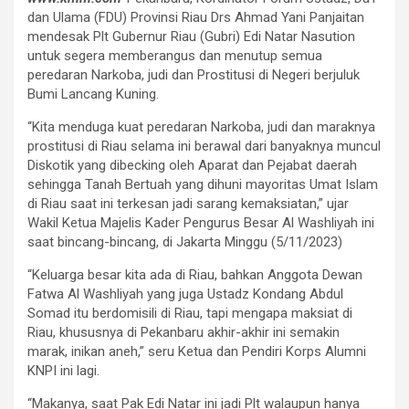
dan Ulama (FDU) Provinsi Riau Drs Ahmad Yani Panjaitan
mendesak Plt Gubernur Riau (Gubri) Edi Natar Nasution
untuk segera memberangus dan menutup semua
peredaran Narkoba, judi dan Prostitusi di Negeri berjuluk
Bumi Lancang Kuning.
“Kita menduga kuat peredaran Narkoba, judi dan maraknya
prostitusi di Riau selama ini berawal dari banyaknya muncul
Diskotik yang dibecking oleh Aparat dan Pejabat daerah
sehingga Tanah Bertuah yang dihuni mayoritas Umat Islam
di Riau saat ini terkesan jadi sarang kemaksiatan,” ujar
Wakil Ketua Majelis Kader Pengurus Besar Al Washliyah ini
saat bincang-bincang, di Jakarta Minggu (5/11/2023)
“Keluarga besar kita ada di Riau, bahkan Anggota Dewan
Fatwa Al Washliyah yang juga Ustadz Kondang Abdul
Somad itu berdomisili di Riau, tapi mengapa maksiat di
Riau, khususnya di Pekanbaru akhir-akhir ini semakin
marak, inikan aneh,” seru Ketua dan Pendiri Korps Alumni
KNPI ini lagi.
“Makanya, saat Pak Edi Natar ini jadi Plt walaupun hanya