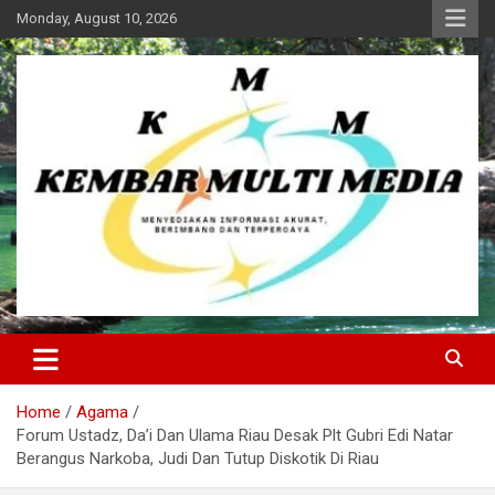
Skip
Monday, August 10, 2026
to
content
Kembar Multi Media
Home
Agama
Forum Ustadz, Da’i Dan Ulama Riau Desak Plt Gubri Edi Natar
Berangus Narkoba, Judi Dan Tutup Diskotik Di Riau