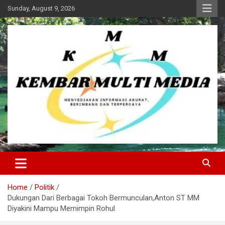
Skip
Sunday, August 9, 2026
to
content
Kembar Multi Media
Home
Politik
Dukungan Dari Berbagai Tokoh Bermunculan,Anton ST MM
Diyakini Mampu Memimpin Rohul