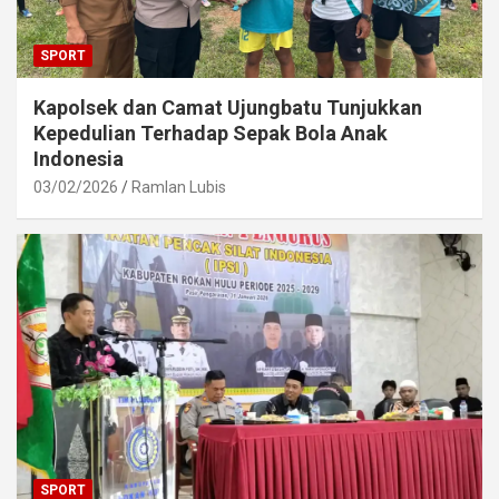
SPORT
Kapolsek dan Camat Ujungbatu Tunjukkan
Kepedulian Terhadap Sepak Bola Anak
Indonesia
03/02/2026
Ramlan Lubis
SPORT