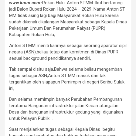
www.kmm.com-
Rokan Hulu, Anton.ST.MM. Ikut bertarung
jadi Balon Bupati Rokan Hulu 2024 – 2029 .Nama Anton.ST
MM tidak asing lagi bagi Masyarakat Rokan Hulu karena
sudah dikenali dikalangan Masyarakat sebagai Kepala Dinas
Pekerjaan Umum Dan Perumahan Rakyat (PUPR)
Kabupaten Rokan Hulu,
Anton ST.MM meniti karirnya sebagai seorang aparatur sipil
negara (ASN),beliau tetap dan komitmen di Dinas PUPR
sesuai background pendidikannya sendiri,
Tak sampai disitu saja,Bahwa selama beliau mengemban
tugas sebagai ASN,Anton ST MM masuk dan tak
tergantikan oleh siapapun Pemimpin di negeri Seribu Suluk
ini,
Dan selama memimpin banyak Perubahan Pembangunan
terutama Bangunan infrastruktur jalan Kecamatan,jalan
Desa dan bangunan infrastruktur gedung yang digunakan
untuk Pelayan Publik .
Saat menjalankan tugas sebagai Kepala Dinas begitu
banyak ujian,hambatan dan bahkan tuduhan yang ingin