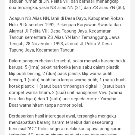
sebuah rumah di Jln. Pelita VIII dan berhasil menangkap
dua tersangka, yakni NS alias NN (31) dan ZS alias YN (30),
Adapun NS Alias NN, lahir di Desa Dayo, Kabupaten Rokan
Hulu, 9 Desember 1992, Pekerjaan Karyawan Swasta dan
Alamat Jl. Pelita VIII, Desa Tapung Jaya, Kecamatan
Tandun sementara ZS Alias YN lahir Temanggung, Jawa
Tengah, 28 November 1993, alamat Jl. Pelita V, Desa
Tapung Jaya, Kecamatan Tandun
Dalam penggerebekan tersebut, polisi menyita barang bukti
berupa, 5 (lima) paket narkotika jenis sabu dalam plastik
klip putih bening, 2 (dua) pack plastik klip warna putih
bening, 1 (satu) buah bola lampu warna putih, 1 (satu) buah
kotak plastik, 1 (satu) buah timbangan digital, 1 (satu) buah
dompet warna hitam, 2 (dua) unit handphone Vivo (warna
biru dan hijau) dan 1 (satu) unit sepeda motor Yamaha
Beat warna hitam tanpa nomor polisi.
Berdasarkan hasil interogasi awal, tersangka mengaku
mendapatkan barang haram tersebut dari seseorang
berinisial “AG.” Polisi segera melakukan upaya pengejaran
terhadap AG, namun hingga saat ini yang bersangkutan