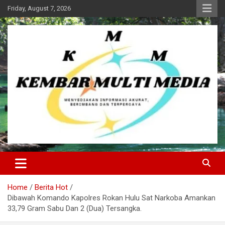
Skip
Friday, August 7, 2026
to
content
Kembar Multi Media
Home
Berita Hot
Dibawah Komando Kapolres Rokan Hulu Sat Narkoba Amankan
33,79 Gram Sabu Dan 2 (Dua) Tersangka.