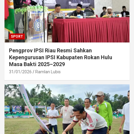
SPORT
Pengprov IPSI Riau Resmi Sahkan
Kepengurusan IPSI Kabupaten Rokan Hulu
Masa Bakti 2025–2029
31/01/2026
Ramlan Lubis