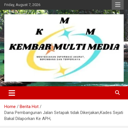
Skip
Friday, August 7, 2026
to
content
Kembar Multi Media
Home
Berita Hot
Dana Pembangunan Jalan Setapak tidak Dikerjakan,Kades Sejati
Bakal Dilaporkan Ke APH,