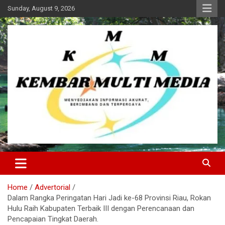
Skip
Sunday, August 9, 2026
to
content
Kembar Multi Media
Home
Advertorial
Dalam Rangka Peringatan Hari Jadi ke-68 Provinsi Riau, Rokan
Hulu Raih Kabupaten Terbaik III dengan Perencanaan dan
Pencapaian Tingkat Daerah.