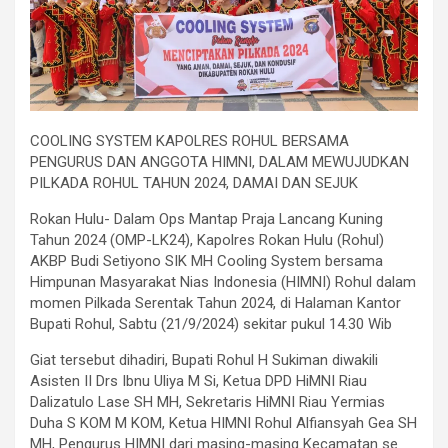
COOLING SYSTEM KAPOLRES ROHUL BERSAMA
PENGURUS DAN ANGGOTA HIMNI, DALAM MEWUJUDKAN
PILKADA ROHUL TAHUN 2024, DAMAI DAN SEJUK
Rokan Hulu- Dalam Ops Mantap Praja Lancang Kuning
Tahun 2024 (OMP-LK24), Kapolres Rokan Hulu (Rohul)
AKBP Budi Setiyono SIK MH Cooling System bersama
Himpunan Masyarakat Nias Indonesia (HIMNI) Rohul dalam
momen Pilkada Serentak Tahun 2024, di Halaman Kantor
Bupati Rohul, Sabtu (21/9/2024) sekitar pukul 14.30 Wib
Giat tersebut dihadiri, Bupati Rohul H Sukiman diwakili
Asisten II Drs Ibnu Uliya M Si, Ketua DPD HiMNI Riau
Dalizatulo Lase SH MH, Sekretaris HiMNI Riau Yermias
Duha S KOM M KOM, Ketua HIMNI Rohul Alfiansyah Gea SH
MH, Pengurus HIMNI dari masing-masing Kecamatan se