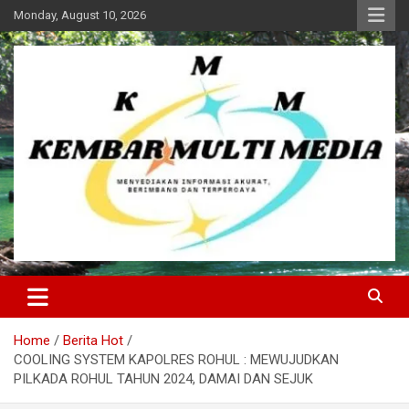
Skip
Monday, August 10, 2026
to
content
Kembar Multi Media
Home
Berita Hot
COOLING SYSTEM KAPOLRES ROHUL : MEWUJUDKAN
PILKADA ROHUL TAHUN 2024, DAMAI DAN SEJUK