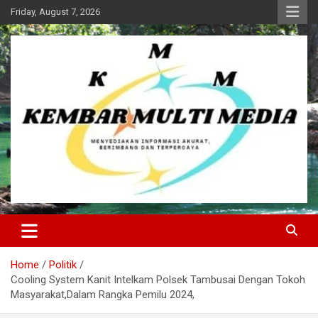
Skip
Friday, August 7, 2026
to
content
Kembar Multi Media
Home
Politik
Cooling System Kanit Intelkam Polsek Tambusai Dengan Tokoh
Masyarakat,Dalam Rangka Pemilu 2024,