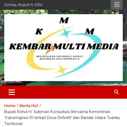
Skip
Sunday, August 9, 2026
to
content
Kembar Multi Media
Home
Berita Hot
Bupati Rohul H. Sukiman Konsultasi Bersama Kementrian
Transmigrasi RI terkait Desa Definitif dan Bandar Udara Tuanku
Tambusai.