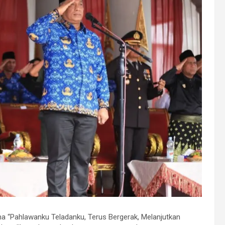
a “Pahlawanku Teladanku, Terus Bergerak, Melanjutkan