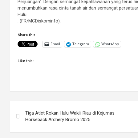
Perjuangan”. Dengan semangat kepahlawanan yang terus hid
menumbuhkan rasa cinta tanah air dan semangat persatua
Hulu
. (FR/MCDiskominfo).
Share this:
Email
Telegram
WhatsApp
Like this:
Post
Tiga Atlet Rokan Hulu Wakili Riau di Kejurnas
navigation
Horseback Archery Bromo 2025