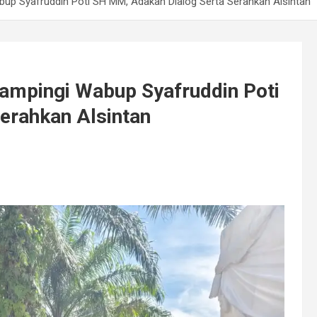
up Syafruddin Poti SH MM, Adakan Dialog Serta Serahkan Alsintan
ampingi Wabup Syafruddin Poti
erahkan Alsintan