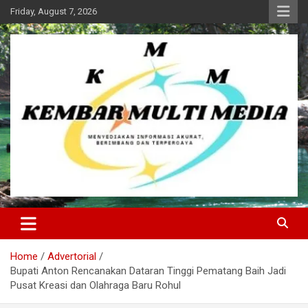
Skip
Friday, August 7, 2026
to
content
Kembar Multi Media
Home
Advertorial
Bupati Anton Rencanakan Dataran Tinggi Pematang Baih Jadi
Pusat Kreasi dan Olahraga Baru Rohul