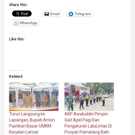
Share this:
Email
Telegram
WhatsApp
Like this:
Related
Turun Langsung ke
AKP Awaluddin Pimpin
Lapangan, Bupati Anton
Giat Apel Pagi Dan
Pastikan Bazar UMKM
Pengaturan LaluLintas Di
Berjalan Lancar
Posyan Pamatang Baih