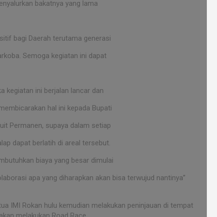
enyalurkan bakatnya yang lama
tif bagi Daerah terutama generasi
arkoba. Semoga kegiatan ini dapat
 kegiatan ini berjalan lancar dan
 membicarakan hal ini kepada Bupati
uit Permanen, supaya dalam setiap
p dapat berlatih di areal tersebut.
embutuhkan biaya yang besar dimulai
olaborasi apa yang diharapkan akan bisa terwujud nantinya”
tua IMI Rokan hulu kemudian melakukan peninjauan di tempat
 akan melakukan Road Race.