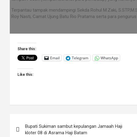
Terpantau tampak mendampingi Sekda Rohul M.Zaki, S.STP,M.S
Roy Nasti, Camat Ujung Batu Rio Pratama serta para pengurus 
Share this:
Email
Telegram
WhatsApp
Like this:
Post
Bupati Sukiman sambut kepulangan Jamaah Haji
navigation
kloter 08 di Asrama Haji Batam