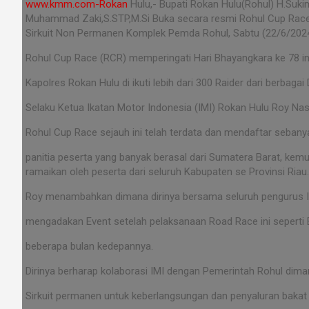
www.kmm.com-Rokan
Hulu,- Bupati Rokan Hulu(Rohul) H.Suki
Muhammad Zaki,S.STP,M.Si Buka secara resmi Rohul Cup Race
Sirkuit Non Permanen Komplek Pemda Rohul, Sabtu (22/6/2024
Rohul Cup Race (RCR) memperingati Hari Bhayangkara ke 78 i
Kapolres Rokan Hulu di ikuti lebih dari 300 Raider dari berbag
Selaku Ketua Ikatan Motor Indonesia (IMI) Rokan Hulu Roy N
Rohul Cup Race sejauh ini telah terdata dan mendaftar seban
panitia peserta yang banyak berasal dari Sumatera Barat, kem
ramaikan oleh peserta dari seluruh Kabupaten se Provinsi Riau.
Roy menambahkan dimana dirinya bersama seluruh pengurus I
mengadakan Event setelah pelaksanaan Road Race ini seperti
beberapa bulan kedepannya.
Dirinya berharap kolaborasi IMI dengan Pemerintah Rohul dima
Sirkuit permanen untuk keberlangsungan dan penyaluran bakat