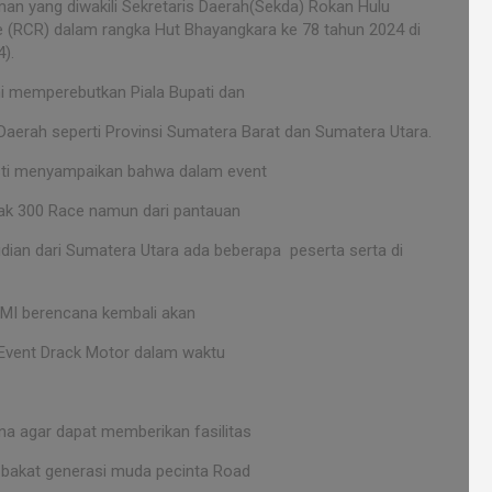
man yang diwakili Sekretaris Daerah(Sekda) Rokan Hulu
 (RCR) dalam rangka Hut Bhayangkara ke 78 tahun 2024 di
).
ni memperebutkan Piala Bupati dan
ai Daerah seperti Provinsi Sumatera Barat dan Sumatera Utara.
asti menyampaikan bahwa dalam event
yak 300 Race namun dari pantauan
udian dari Sumatera Utara ada beberapa peserta serta di
MI berencana kembali akan
 Event Drack Motor dalam waktu
na agar dapat memberikan fasilitas
 bakat generasi muda pecinta Road