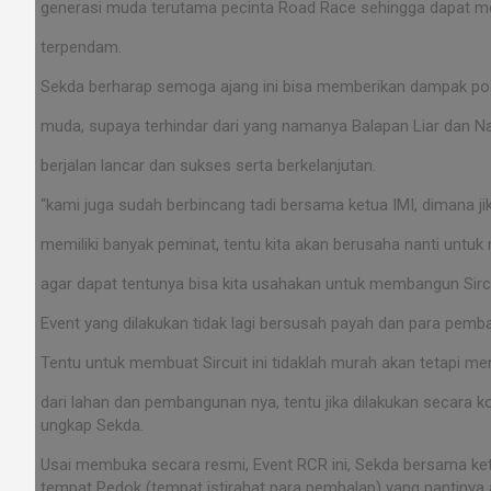
generasi muda terutama pecinta Road Race sehingga dapat m
terpendam.
Sekda berharap semoga ajang ini bisa memberikan dampak posi
muda, supaya terhindar dari yang namanya Balapan Liar dan N
berjalan lancar dan sukses serta berkelanjutan.
“kami juga sudah berbincang tadi bersama ketua IMI, dimana jika
memiliki banyak peminat, tentu kita akan berusaha nanti untuk
agar dapat tentunya bisa kita usahakan untuk membangun Sirc
Event yang dilakukan tidak lagi bersusah payah dan para pembala
Tentu untuk membuat Sircuit ini tidaklah murah akan tetapi m
dari lahan dan pembangunan nya, tentu jika dilakukan secara k
ungkap Sekda.
Usai membuka secara resmi, Event RCR ini, Sekda bersama ke
tempat Pedok (tempat istirahat para pembalap) yang nantinya