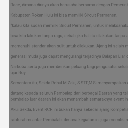
Race, dimana dirinya akan berusaha bersama dengan Pemerinta
Kabupaten Rokan Hulu ini bisa memiliki Sircuit Permanen.
“kalau kita sudah memiliki Sircuit Permanen, untuk melaksanak
bisa kita lakukan tanpa ragu, sebab jika hal itu dilakukan tanp
memenuhi standar akan sulit untuk dilakukan. Ajang ini selain
generasi muda juga dapat mengurangi terjadinya Balapan Liar
Narkoba serta juga memberikan peluang bagi pengusaha sekali
ujar Roy.
Sementara itu, Sekda Rohul M.Zaki, S.STP,M.Si menyampaika
datang kepada seluruh Pembalap dari berbagai Daerah yang tela
pembalap luar daerah ini akan menambah semaraknya event ini
Akui Sekda, Event RCR ini bukan hanya sekedar ajang Kompetis
silaturahmi antar Pembalab, dimana kegiatan ini juga memilik