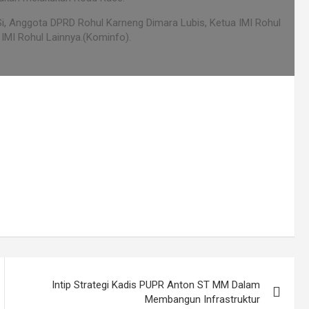
i, Anggota DPRD Rohul Karneng Dimara Lubis, Ketua IMI Rohul
IMI Rohul Lainnya.(Kominfo).
Intip Strategi Kadis PUPR Anton ST MM Dalam
Membangun Infrastruktur