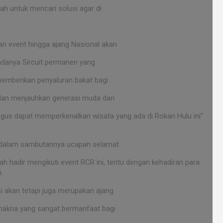
h untuk mencari solusi agar di
an event hingga ajang Nasional akan
a adanya Sircuit permanen yang
 memberikan penyaluran bakat bagi
 dan menjauhkan generasi muda dari
gus dapat memperkenalkan wisata yang ada di Rokan Hulu ini”
n dalam sambutannya ucapan selamat
h hadir mengikuti event RCR ini, tentu dengan kehadiran para
.
i akan tetapi juga merupakan ajang
i makna yang sangat bermanfaat bagi