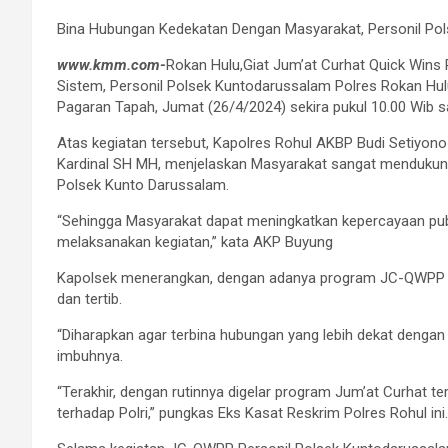
Bina Hubungan Kedekatan Dengan Masyarakat, Personil Pol
www.kmm.com-
Rokan Hulu,Giat Jum’at Curhat Quick Wins 
Sistem, Personil Polsek Kuntodarussalam Polres Rokan Hu
Pagaran Tapah, Jumat (26/4/2024) sekira pukul 10.00 Wib s
Atas kegiatan tersebut, Kapolres Rohul AKBP Budi Setiyo
Kardinal SH MH, menjelaskan Masyarakat sangat mendukung
Polsek Kunto Darussalam.
“Sehingga Masyarakat dapat meningkatkan kepercayaan publi
melaksanakan kegiatan,” kata AKP Buyung
Kapolsek menerangkan, dengan adanya program JC-QWPP ini
dan tertib.
“Diharapkan agar terbina hubungan yang lebih dekat denga
imbuhnya.
“Terakhir, dengan rutinnya digelar program Jum’at Curhat t
terhadap Polri,” pungkas Eks Kasat Reskrim Polres Rohul ini.