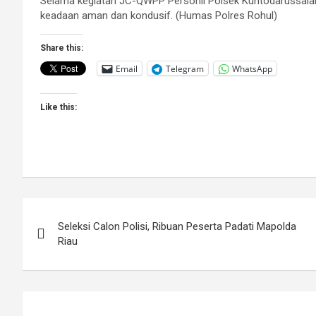
Selama kegiatan JC-QWPP Personil Polsek Kuntodarussalam 
keadaan aman dan kondusif. (Humas Polres Rohul)
Share this:
Email
Telegram
WhatsApp
Like this:
Post
Seleksi Calon Polisi, Ribuan Peserta Padati Mapolda
navigation
Riau