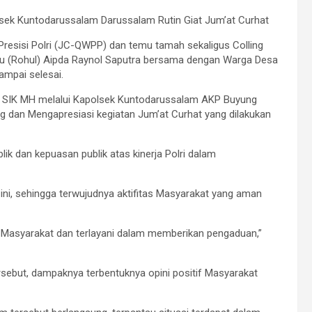
sek Kuntodarussalam Darussalam Rutin Giat Jum’at Curhat
Presisi Polri (JC-QWPP) dan temu tamah sekaligus Colling
lu (Rohul) Aipda Raynol Saputra bersama dengan Warga Desa
ampai selesai.
no SIK MH melalui Kapolsek Kuntodarussalam AKP Buyung
 dan Mengapresiasi kegiatan Jum’at Curhat yang dilakukan
k dan kepuasan publik atas kinerja Polri dalam
, sehingga terwujudnya aktifitas Masyarakat yang aman
n Masyarakat dan terlayani dalam memberikan pengaduan,”
ersebut, dampaknya terbentuknya opini positif Masyarakat