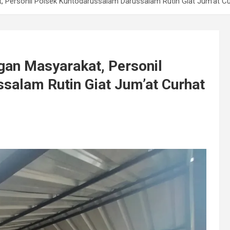
 Personil Polsek Kuntodarussalam Darussalam Rutin Giat Jum’at Cu
an Masyarakat, Personil
salam Rutin Giat Jum’at Curhat