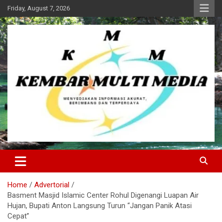
Skip
Friday, August 7, 2026
to
content
Kembar Multi Media
Home
Advertorial
Basment Masjid Islamic Center Rohul Digenangi Luapan Air
Hujan, Bupati Anton Langsung Turun “Jangan Panik Atasi
Cepat”