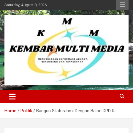
Skip
Saturday, August 8, 2026
to
content
Kembar Multi Media
Home
Politik
Bangun Silaturahmi Dengan Balon DPD Ri