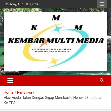
Skip
Saturday, August 8, 2026
to
content
Kembar Multi Media
Home
Peristiwa
Aksi Aipda Ralon Dengan Sigap Membantu Nenek 93 th Jalan
Ke TPS