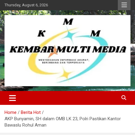
Skip
Thursday, August 6, 2026
to
content
Kembar Multi Media
Home
Berita Hot
AKP Bunyamin, SH dalam OMB LK 23, Polri Pastikan Kantor
Bawaslu Rohul Aman