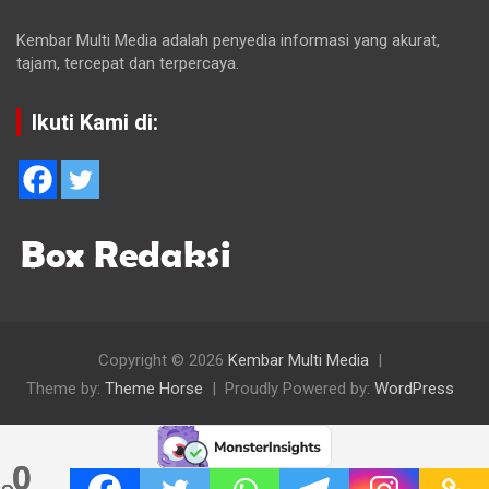
Kembar Multi Media adalah penyedia informasi yang akurat,
tajam, tercepat dan terpercaya.
Ikuti Kami di:
Copyright © 2026
Kembar Multi Media
Theme by:
Theme Horse
Proudly Powered by:
WordPress
0
0