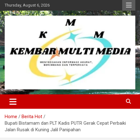
Skip
Thursday, August 6, 2026
to
content
Kembar Multi Media
Home
Berita Hot
Bupati Bistamam dan PLT Kadis PUTR Gerak Cepat Perbaiki
Jalan Rusak di Kuning Jalil Panipahan