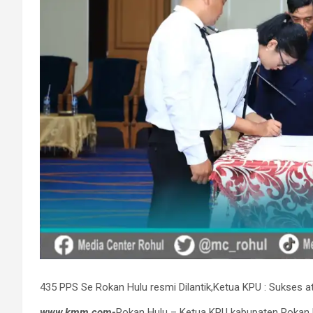
435 PPS Se Rokan Hulu resmi Dilantik,Ketua KPU : Sukses 
www.kmm.com-
Rokan Hulu – Ketua KPU kabupaten Rokan H