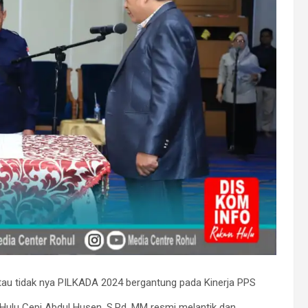
atau tidak nya PILKADA 2024 bergantung pada Kinerja PPS
ulu Cepi Abdul Husen, S.Pd, MM resmi melantik dan