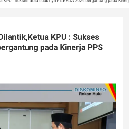
ua KPU : Sukses atau tidak nya PILKADA 2024 bergantung pada Kiner
ilantik,Ketua KPU : Sukses
bergantung pada Kinerja PPS